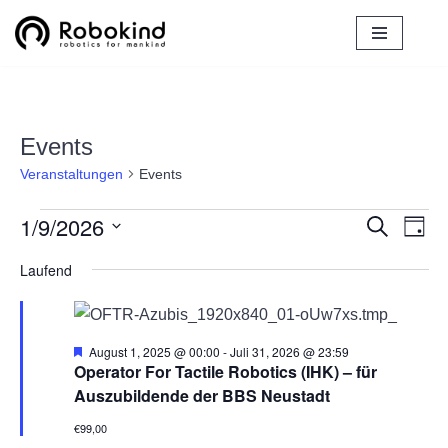
Zum
Inhalt
springen
Events
Veranstaltungen
Events
1/9/2026
Verans
Ver
Suche
Tag
Ans
Datum
Suche
Laufend
Nav
wählen.
und
Ansich
H
August 1, 2025 @ 00:00
-
Juli 31, 2026 @ 23:59
Naviga
e
Operator For Tactile Robotics (IHK) – für
r
Auszubildende der BBS Neustadt
v
o
€99,00
r
g