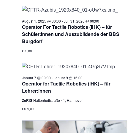
e
h
o
b
August 1, 2025 @ 00:00
-
Juli 31, 2026 @ 00:00
e
Operator For Tactile Robotics (IHK) – für
n
Schüler:innen und Auszubildende der BBS
Burgdorf
€99,00
Januar 7 @ 09:00
-
Januar 9 @ 16:00
Operator for Tactile Robotics (IHK) – für
Lehrer:innen
ZeRiG
Haltenhoffstraße 41, Hannover
€499,00