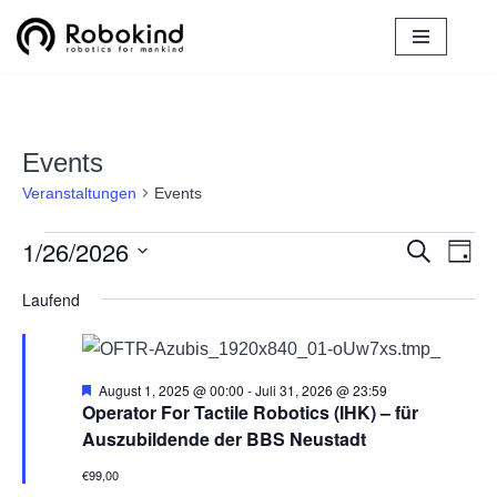
Zum
Inhalt
springen
Events
Veranstaltungen
Events
1/26/2026
Verans
Ver
Suche
Tag
Ans
Datum
Suche
Laufend
Nav
wählen.
und
Ansich
H
August 1, 2025 @ 00:00
-
Juli 31, 2026 @ 23:59
Naviga
e
Operator For Tactile Robotics (IHK) – für
r
Auszubildende der BBS Neustadt
v
o
€99,00
r
g