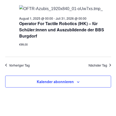
e
h
o
b
August 1, 2025 @ 00:00
-
Juli 31, 2026 @ 00:00
e
Operator For Tactile Robotics (IHK) – für
n
Schüler:innen und Auszubildende der BBS
Burgdorf
€99,00
Vorheriger Tag
Nächster Tag
Kalender abonnieren