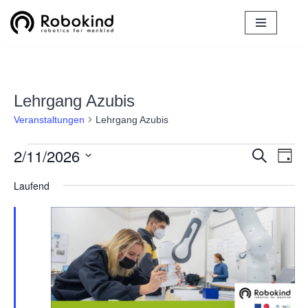
Zum
Inhalt
springen
Lehrgang Azubis
Veranstaltungen
Lehrgang Azubis
2/11/2026
Verans
Ver
Suche
Tag
Ans
Datum
Suche
Laufend
Nav
wählen.
und
Ansich
Naviga