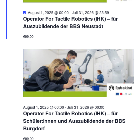
H
August 1, 2025 @ 00:00
-
Juli 31, 2026 @ 23:59
e
Operator For Tactile Robotics (IHK) – für
r
Auszubildende der BBS Neustadt
v
o
€99,00
r
g
e
h
o
b
e
n
August 1, 2025 @ 00:00
-
Juli 31, 2026 @ 00:00
Operator For Tactile Robotics (IHK) – für
Schüler:innen und Auszubildende der BBS
Burgdorf
€99,00