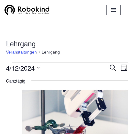
Zum
Inhalt
springen
Lehrgang
Veranstaltungen
Lehrgang
4/12/2024
Verans
Ver
Suche
Tag
Ans
Datum
Suche
Ganztägig
Nav
wählen.
und
Ansich
Naviga