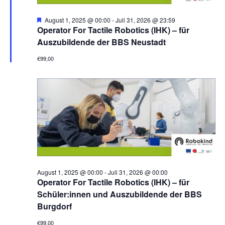
H
August 1, 2025 @ 00:00
-
Juli 31, 2026 @ 23:59
e
Operator For Tactile Robotics (IHK) – für
r
Auszubildende der BBS Neustadt
v
o
€99,00
r
g
e
h
o
b
e
n
August 1, 2025 @ 00:00
-
Juli 31, 2026 @ 00:00
Operator For Tactile Robotics (IHK) – für
Schüler:innen und Auszubildende der BBS
Burgdorf
€99,00