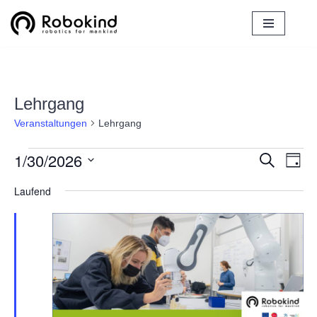
Zum
Inhalt
springen
Lehrgang
Veranstaltungen
Lehrgang
1/30/2026
Verans
Ver
Suche
Tag
Ans
Datum
Suche
Laufend
Nav
wählen.
und
Ansich
Naviga