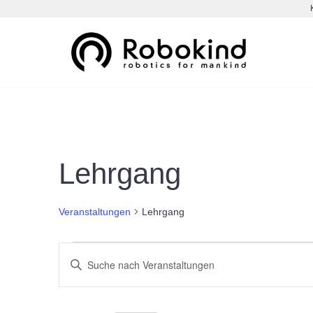
Zum
Inhalt
springen
Lehrgang
Veranstaltungen
Lehrgang
Veranstaltungen
Bitte
Schlüsselwort
Suche
eingeben.