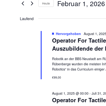
Februar 1, 2026
Suche
Heute
und
nach
Datum
Veranstaltungen
wählen.
Laufend
Ansichten,
Schlüsselwort.
Hervorgehoben
August 1, 202
Navigation
Operator For Tactile
Auszubildende der
Robotik an der BBS Neustadt am R
Rübenberge wurden die meisten Inha
Robotics“ in das Curriculum einiger
€99,00
August 1, 2025 @ 00:00
-
Juli 31, 
Operator For Tactil