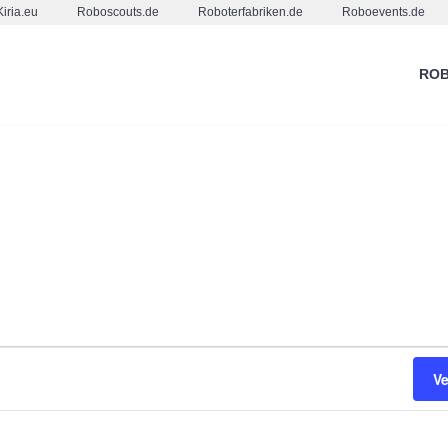
Kiria.eu
Roboscouts.de
Roboterfabriken.de
Roboevents.de
ROB
V