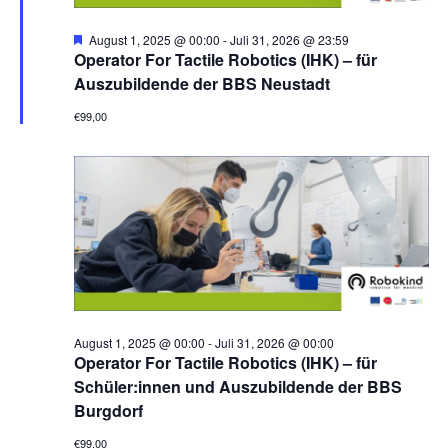
H
August 1, 2025 @ 00:00
-
Juli 31, 2026 @ 23:59
e
Operator For Tactile Robotics (IHK) – für
r
Auszubildende der BBS Neustadt
v
o
€99,00
r
g
e
h
o
b
e
n
August 1, 2025 @ 00:00
-
Juli 31, 2026 @ 00:00
Operator For Tactile Robotics (IHK) – für
Schüler:innen und Auszubildende der BBS
Burgdorf
€99,00