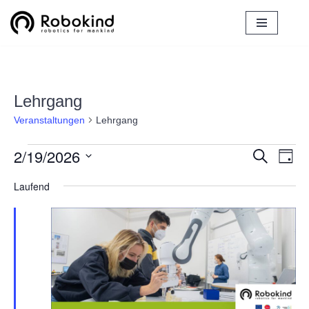
Zum
Inhalt
springen
Lehrgang
Veranstaltungen
Lehrgang
2/19/2026
Verans
Ver
Suche
Tag
Ans
Datum
Suche
Laufend
Nav
wählen.
und
Ansich
Naviga