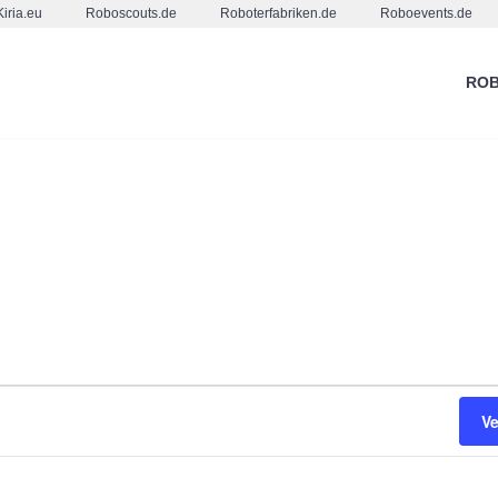
Kiria.eu
Roboscouts.de
Roboterfabriken.de
Roboevents.de
ROB
V