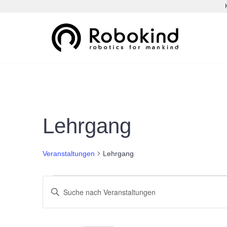
Zum
Inhalt
springen
Lehrgang
Veranstaltungen
Lehrgang
Veranstaltungen
Bitte
Schlüsselwort
Suche
eingeben.