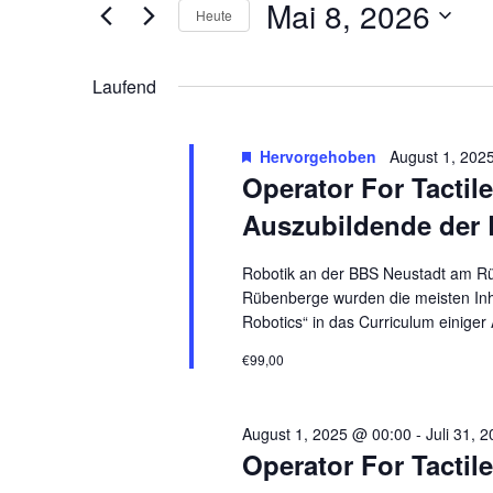
Mai 8, 2026
Suche
Heute
und
nach
Datum
Veranstaltungen
wählen.
Laufend
Ansichten,
Schlüsselwort.
Hervorgehoben
August 1, 202
Navigation
Operator For Tactile
Auszubildende der
Robotik an der BBS Neustadt am R
Rübenberge wurden die meisten Inha
Robotics“ in das Curriculum einiger
€99,00
August 1, 2025 @ 00:00
-
Juli 31, 
Operator For Tactil