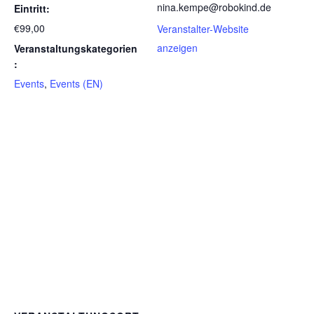
nina.kempe@robokind.de
Eintritt:
Telefon
*
€99,00
Veranstalter-Website
anzeigen
Veranstaltungskategorien
Anschrift
:
Straße und Hausnummer
*
Events
,
Events (EN)
Stadt
*
ZIP / Postleitzahl
*