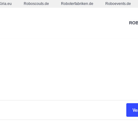
Kiria.eu
Roboscouts.de
Roboterfabriken.de
Roboevents.de
ROB
Ve