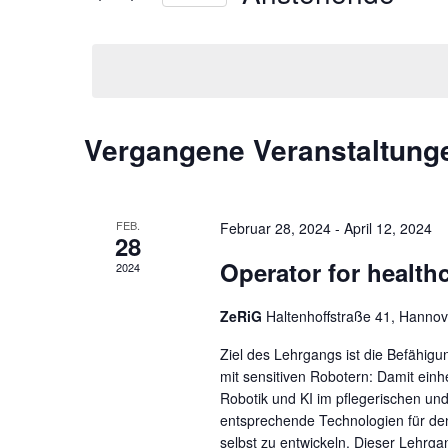
und
nach
Datum
Veranstaltungen
wählen.
Ansichten,
Schlüsselwort.
Navigation
Vergangene Veranstaltung
FEB.
Februar 28, 2024
-
April 12, 2024
28
Operator for healthc
2024
ZeRiG
Haltenhoffstraße 41, Hannov
Ziel des Lehrgangs ist die Befähi
mit sensitiven Robotern: Damit ein
Robotik und KI im pflegerischen und 
entsprechende Technologien für den
selbst zu entwickeln. Dieser Lehr