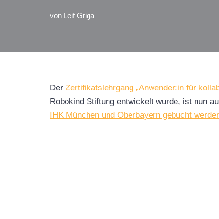
von
Leif Griga
Der
Zertifikatslehrgang „Anwender:in für koll
Robokind Stiftung entwickelt wurde, ist nun 
IHK München und Oberbayern gebucht werden