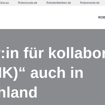
Kiria.eu
Roboscouts.de
Roboterfabriken.de
Roboevents.de
ROB
in für kollabo
HK)“ auch in
hland