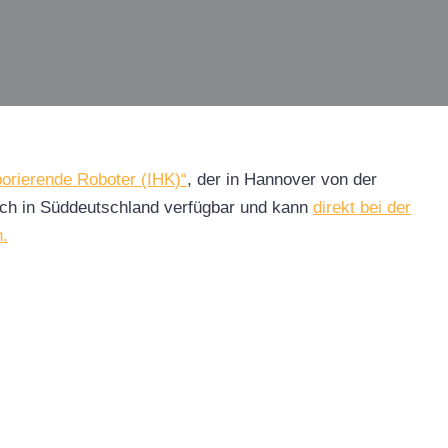
aborierende Roboter (IHK)“
, der in Hannover von der
auch in Süddeutschland verfügbar und kann
direkt bei der
.