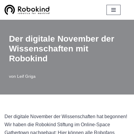
Zum
Inhalt
springen
Der digitale November der
Wissenschaften mit
Robokind
von
Leif Griga
Der digitale November der Wissenschaften hat begonnen!
Wir haben die Robokind Stiftung im Online-Space
Gathertown nachgebaut: Hier können alle Robofans