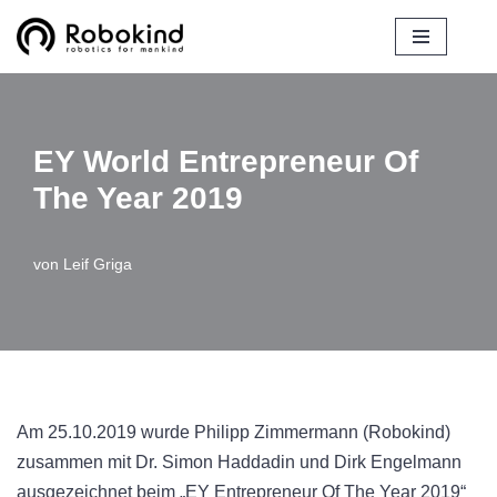
Zum
Inhalt
springen
EY World Entrepreneur Of
The Year 2019
von
Leif Griga
Am 25.10.2019 wurde Philipp Zimmermann (Robokind)
zusammen mit Dr. Simon Haddadin und Dirk Engelmann
ausgezeichnet beim „EY Entrepreneur Of The Year 2019“