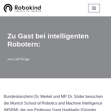
Zum
Inhalt
springen
Zu Gast bei intelligenten
Robotern:
von
Leif Griga
Bundeskanzlerin Dr. Merkel und MP Dr. Söder besuchen
die Munich School of Robotics and Machine Intelligence
(MSRM), die von Professor Sami Haddadin (Gründer