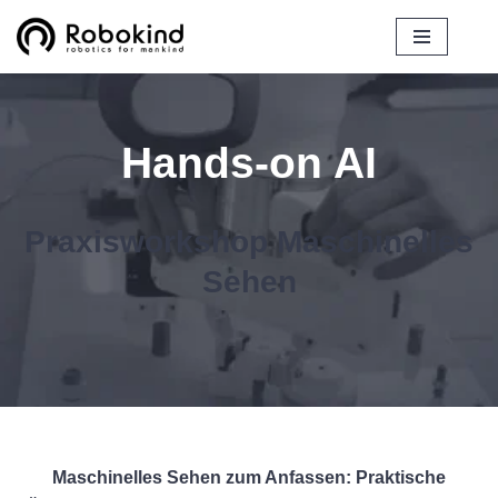
Zum
Inhalt
springen
Hands-on AI
Praxisworkshop Maschinelles
Sehen
Maschinelles Sehen zum Anfassen: Praktische