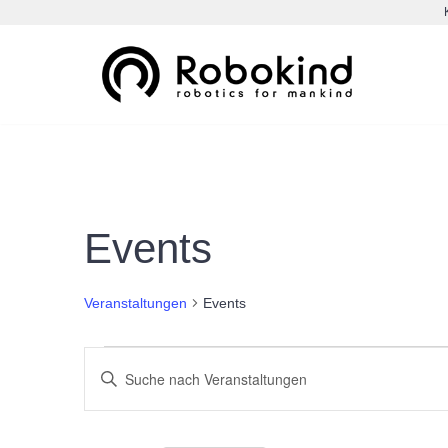
Zum
Inhalt
springen
Events
Veranstaltungen
Events
Veranstaltungen
Bitte
Schlüsselwort
Suche
eingeben.