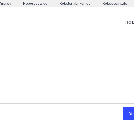
Kiria.eu
Roboscouts.de
Roboterfabriken.de
Roboevents.de
ROB
Ve