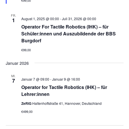
€99,00
g
e
h
FR.
o
August 1, 2025 @ 00:00
-
Juli 31, 2026 @ 00:00
1
b
Operator For Tactile Robotics (IHK) – für
e
n
Schüler:innen und Auszubildende der BBS
Burgdorf
€99,00
Januar 2026
MI.
Januar 7 @ 09:00
-
Januar 9 @ 16:00
7
Operator for Tactile Robotics (IHK) – für
Lehrer:innen
ZeRiG
Haltenhoffstraße 41, Hannover, Deutschland
€499,00