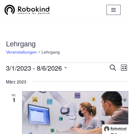
Zum
Inhalt
springen
Lehrgang
Veranstaltungen
Lehrgang
3/1/2023
 - 
8/6/2026
Verans
Ver
Suche
Liste
Ans
Datum
Suche
März 2023
Nav
wählen.
und
MI.
1
Ansich
Naviga