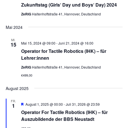
Zukunftstag (Girls‘ Day und Boys‘ Day) 2024
ZeRiG
Haltenhoffstraße 41, Hannover, Deutschland
Mai 2024
MI.
Mai 15, 2024 @ 09:00
-
Juni 21, 2024 @ 16:00
15
Operator for Tactile Robotics (IHK) – für
Lehrer:innen
ZeRiG
Haltenhoffstraße 41, Hannover, Deutschland
€499,00
August 2025
FR.
H
August 1, 2025 @ 00:00
-
Juli 31, 2026 @ 23:59
1
e
Operator For Tactile Robotics (IHK) – für
r
v
Auszubildende der BBS Neustadt
o
r