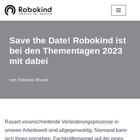
Zum
Inhalt
springen
Save the Date! Robokind ist
bei den Thementagen 2023
mit dabei
von
Felicitas Wuest
Rasant voranschreitende Veränderungsprozesse in
unserer Arbeitswelt sind allgegenwärtig. Niemand kann
sich ihnen entziehen. Fachkräftemangel auf der einen