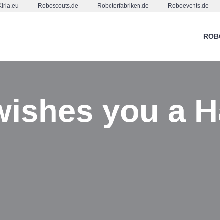
Kiria.eu
Roboscouts.de
Roboterfabriken.de
Roboevents.de
ROB
wishes you a 