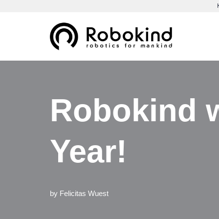
Skip
to
content
Robokind 
Year!
by
Felicitas Wuest